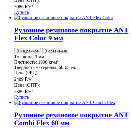
Цена (ОПТ):
2
3086
₽
/м
Купить
Рулонное резиновое покрытие АNТ
Flex Color 9 мм
В избранное
В сравнение
Толщина:
9 мм
Плотность:
1000 кг/м³
Твердость материала:
60-65 ед.
Цена (РРЦ):
2
2489
₽
/м
Цена (ОПТ):
2
2389
₽
/м
Купить
Рулонное резиновое покрытие ANT
Combi Flex 60 мм