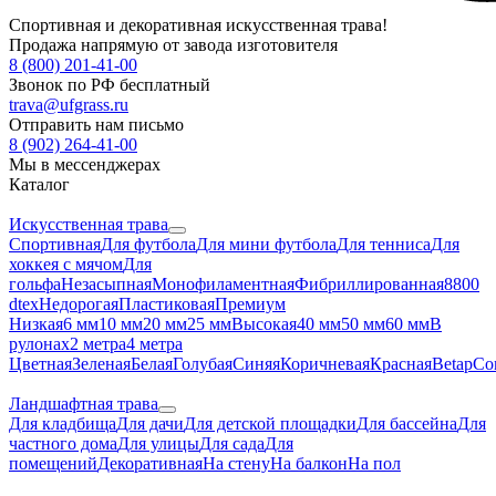
Спортивная и декоративная искусственная трава!
Продажа напрямую от завода изготовителя
8 (800) 201-41-00
Звонок по РФ бесплатный
trava@ufgrass.ru
Отправить нам письмо
8 (902) 264-41-00
Мы в мессенджерах
Каталог
Искусственная трава
Спортивная
Для футбола
Для мини футбола
Для тенниса
Для
хоккея с мячом
Для
гольфа
Незасыпная
Монофиламентная
Фибриллированная
8800
dtex
Недорогая
Пластиковая
Премиум
Низкая
6 мм
10 мм
20 мм
25 мм
Высокая
40 мм
50 мм
60 мм
В
рулонах
2 метра
4 метра
Цветная
Зеленая
Белая
Голубая
Синяя
Коричневая
Красная
Betap
Co
Ландшафтная трава
Для кладбища
Для дачи
Для детской площадки
Для бассейна
Для
частного дома
Для улицы
Для сада
Для
помещений
Декоративная
На стену
На балкон
На пол