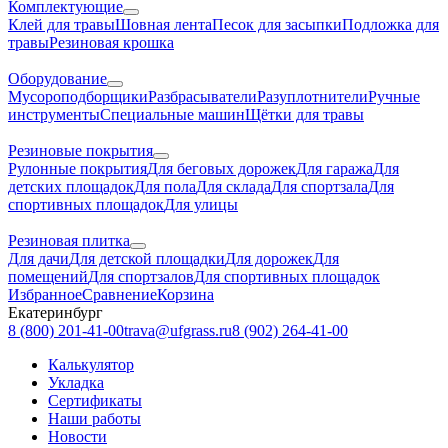
Комплектующие
Клей для травы
Шовная лента
Песок для засыпки
Подложка для
травы
Резиновая крошка
Оборудование
Мусороподборщики
Разбрасыватели
Разуплотнители
Ручные
инструменты
Специальные машин
Щётки для травы
Резиновые покрытия
Рулонные покрытия
Для беговых дорожек
Для гаража
Для
детских площадок
Для пола
Для склада
Для спортзала
Для
спортивных площадок
Для улицы
Резиновая плитка
Для дачи
Для детской площадки
Для дорожек
Для
помещений
Для спортзалов
Для спортивных площадок
Избранное
Сравнение
Корзина
Екатеринбург
8 (800) 201-41-00
trava@ufgrass.ru
8 (902) 264-41-00
Калькулятор
Укладка
Сертификаты
Наши работы
Новости