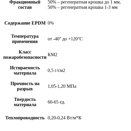
Фракционный
50% – регенератная крошка до 1 мм,
состав
50% – регенератная крошка 1-3 мм
Содержание EPDM
0%
Температура
от -40° до +120°С
применения
Класс
КМ2
пожаробезопасности
Истираемость
0,5 г/см2
материала
Прочность на
1,05-1,20 МПа
разрыв
Твердость
60-65 ед.
материала
Теплопроводность
0,20-0,24 Вт/м*К